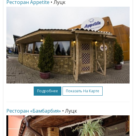
Ресторан Appetite
• Луцк
Подробнее
Показать На Карте
Ресторан «Бамбарбия»
• Луцк