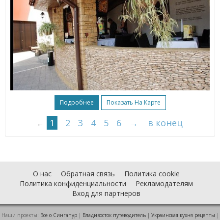
Подробнее
Показать На Карте
1
2
3
4
5
6
→
в конец
←
О нас
Обратная связь
Политика cookie
Политика конфиденциальности
Рекламодателям
Вход для партнеров
Наши проекты:
Все о Cингапур
|
Владивосток путеводитель
|
Украинская кухня рецепты
|