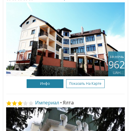
за ночь
962
UAH
Инфо
Показать На Карте
Империал
• Ялта