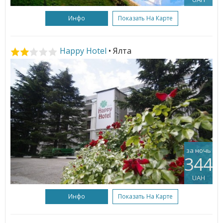
Инфо
Показать На Карте
Happy Hotel
• Ялта
за ночь
344
UAH
Инфо
Показать На Карте