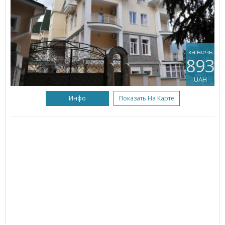
за ночь
893
UAH
Инфо
Показать На Карте