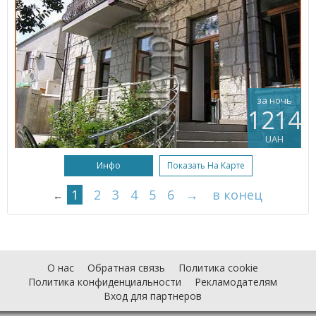
за ночь
1214
UAH
Инфо
Показать На Карте
1
2
3
4
5
6
→
в конец
←
О нас
Обратная связь
Политика cookie
Политика конфиденциальности
Рекламодателям
Вход для партнеров