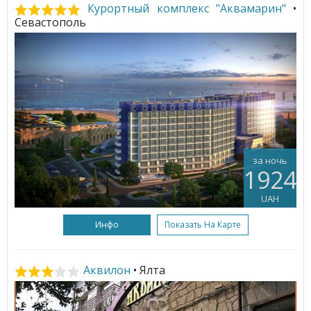
Курортный комплекс "Аквамарин"
•
Севастополь
за ночь
1924
UAH
Инфо
Показать На Карте
Аквилон
• Ялта