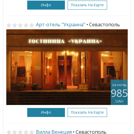
Инфо
Показать На Карте
Арт-отель "Украина"
• Севастополь
за ночь
985
UAH
Инфо
Показать На Карте
Вилла Венеция
• Севастополь