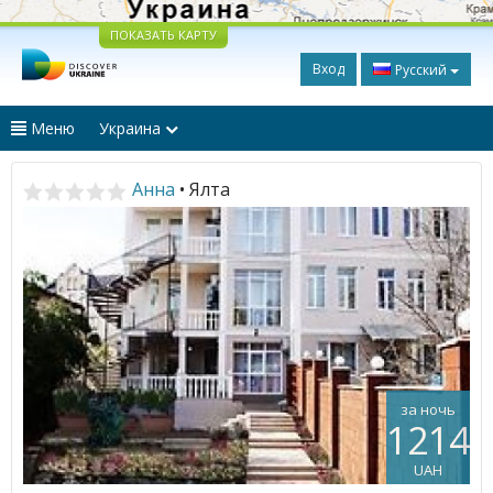
ПОКАЗАТЬ КАРТУ
Вход
Русский
Меню
Украина
Анна
• Ялта
за ночь
1214
UAH