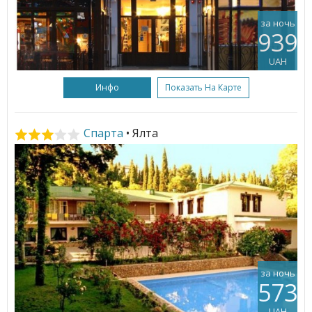
за ночь
939
UAH
Инфо
Показать На Карте
Спарта
• Ялта
за ночь
573
UAH