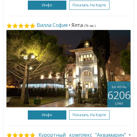
Инфо
Показать На Карте
Вилла София
• Ялта
(76 км.)
за ночь
6206
UAH
Инфо
Показать На Карте
Курортный комплекс "Аквамарин"
•