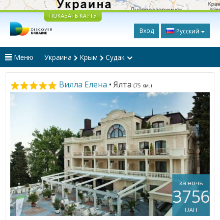
ПОКАЗАТЬ КАРТУ
Вход
Русский
Меню
Украина
Крым
Судак
Вилла Елена
• Ялта
(75 км.)
за ночь
3756
UAH