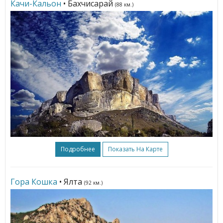
Качи-Кальон
• Бахчисарай
(88 км.)
Подробнее
Показать На Карте
Гора Кошка
• Ялта
(92 км.)