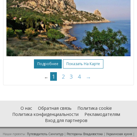
Подробнее
Показать На Карте
1
2
3
4
→
←
О нас
Обратная связь
Политика cookie
Политика конфиденциальности
Рекламодателям
Вход для партнеров
Наши проекты:
Путеводитель Сингапур
|
Рестораны Владивостока
|
Украинская кухня
|