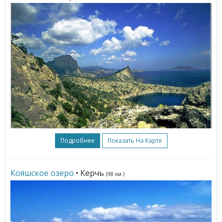
Подробнее
Показать На Карте
Кояшское озеро
• Керчь
(98 км.)