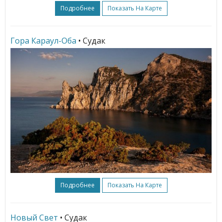
Подробнее
Показать На Карте
Гора Караул-Оба
• Судак
Подробнее
Показать На Карте
Новый Свет
• Судак