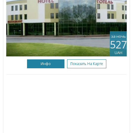
за ночь
527
UAH
Инфо
Показать На Карте