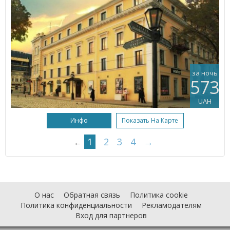
за ночь
573
UAH
Инфо
Показать На Карте
1
2
3
4
→
←
О нас
Обратная связь
Политика cookie
Политика конфиденциальности
Рекламодателям
Вход для партнеров