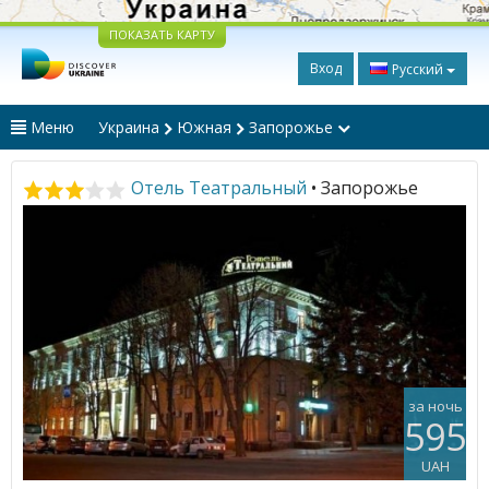
ПОКАЗАТЬ КАРТУ
Вход
Русский
Меню
Украина
Южная
Запорожье
Отель Театральный
• Запорожье
за ночь
595
UAH