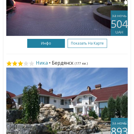
за ночь
504
UAH
Инфо
Показать На Карте
Ника
• Бердянск
(177 км.)
за ночь
893