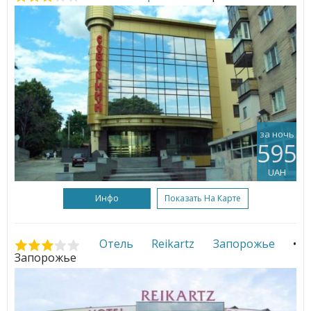
за ночь
595
UAH
Инфо
Показать На Карте
Отель Reikartz Запорожье
•
Запорожье