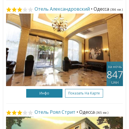
Отель Александровский
• Одесса
(366 км.)
за ночь
847
UAH
Инфо
Показать На Карте
Отель Роял Стрит
• Одесса
(365 км.)