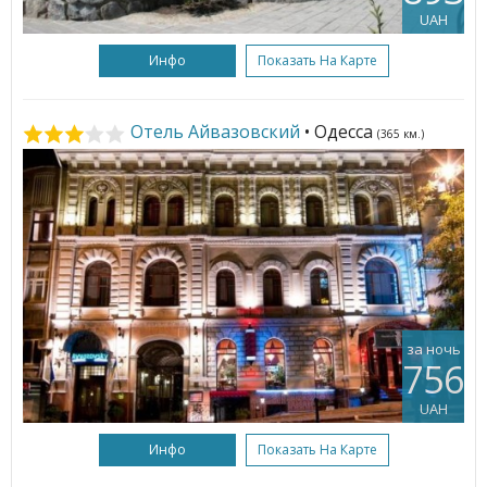
UAH
Инфо
Показать На Карте
Отель Айвазовский
• Одесса
(365 км.)
за ночь
756
UAH
Инфо
Показать На Карте