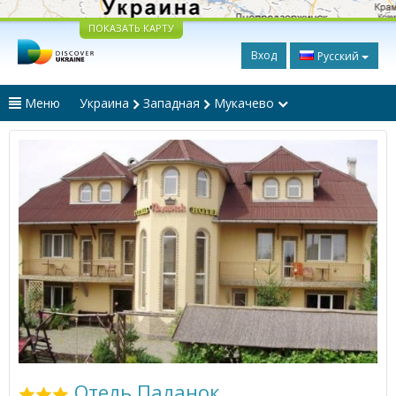
ПОКАЗАТЬ КАРТУ
Вход
Русский
Меню
Украина
Западная
Мукачево
Отель Паланок