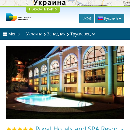
ПОКАЗАТЬ КАРТУ
Вход
Русский
Меню
Украина
Западная
Трускавец
Royal Hotels and SPA Resorts