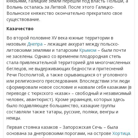
князьями, галицкие земли перешли под власть Польши, а
Волынь осталась за Литвой. После этого Галицко-
Волынское княжество окончательно прекратило свое
существование.
Казачество
Во второй половине XV века южные территории в
низовьях
Днепра
– лежащие аккурат между польско-
литовскими землями и татарским
Крымом
– были почти
не заселены. Однако со временем плодородная степь
стала привлекательной территорией для многочисленных
беглецов, не выдерживающих бедности и притеснений
Речи Посполитой, а также скрывающихся от уголовного
или религиозного преследования. Впоследствии эти люди
сформировали новое сословие и назвали себя казаками (в
переводе с тюркского «казак» – свободный и независимый
человек, авантюрист). Кроме украинцев, которых здесь
было подавляющее большинство, казацкие группы
составляли также татары, русские, поляки, венгры и
немцы.
Первая стоянка казаков – Запорожская Сечь – была
основана за днепровскими порогами, на острове
Хортица
.