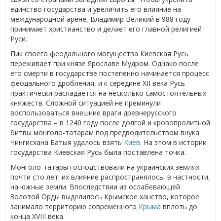
единство государства и увеличить его влияние на
международной арене, Владимир Великий в 988 году
принимает христианство и делает его главной религией
Руси.
Пик своего феодального могущества Киевская Русь
переживает при князе Ярославе Мудром. Однако после
его смерти в государстве постепенно начинается процесс
феодального дробления, и к середине XII века Русь
практически распадается на несколько самостоятельных
княжеств. Сложной ситуацией не преминули
воспользоваться внешние враги древнерусского
государства – в 1240 году после долгой и кровопролитной
битвы монголо-татарам под предводительством внука
Чингисхана Батыя удалось взять
Киев
. На этом в истории
государства Киевская Русь была поставлена точка.
Монголо-татары господствовали на украинских землях
почти сто лет: их влияние распространялось, в частности,
на южные земли. Впоследствии из ослабевающей
Золотой Орды выделилось Крымское ханство, которое
занимало территорию современного
Крыма
вплоть до
конца XVIII века.