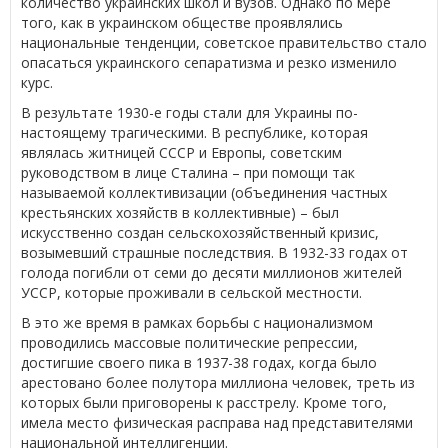
количество украинских школ и вузов. Однако по мере
того, как в украинском обществе проявлялись
национальные тенденции, советское правительство стало
опасаться украинского сепаратизма и резко изменило
курс.
В результате 1930-е годы стали для Украины по-
настоящему трагическими. В республике, которая
являлась житницей СССР и Европы, советским
руководством в лице Сталина – при помощи так
называемой коллективизации (объединения частных
крестьянских хозяйств в коллективные) – был
искусственно создан сельскохозяйственный кризис,
возымевший страшные последствия. В 1932-33 годах от
голода погибли от семи до десяти миллионов жителей
УССР, которые проживали в сельской местности.
В это же время в рамках борьбы с национализмом
проводились массовые политические репрессии,
достигшие своего пика в 1937-38 годах, когда было
арестовано более полутора миллиона человек, треть из
которых были приговорены к расстрелу. Кроме того,
имела место физическая расправа над представителями
национальной интеллигенции.