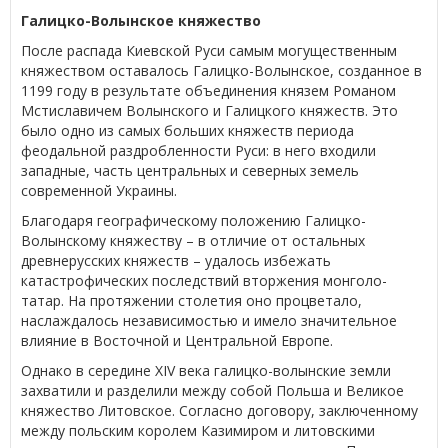
Галицко-Волынское княжество
После распада Киевской Руси самым могущественным
княжеством оставалось Галицко-Волынское, созданное в
1199 году в результате объединения князем Романом
Мстиславичем Волынского и Галицкого княжеств. Это
было одно из самых больших княжеств периода
феодальной раздробленности Руси: в него входили
западные, часть центральных и северных земель
современной Украины.
Благодаря географическому положению Галицко-
Волынскому княжеству – в отличие от остальных
древнерусских княжеств – удалось избежать
катастрофических последствий вторжения монголо-
татар. На протяжении столетия оно процветало,
наслаждалось независимостью и имело значительное
влияние в Восточной и Центральной Европе.
Однако в середине XIV века галицко-волынские земли
захватили и разделили между собой Польша и Великое
княжество Литовское. Согласно договору, заключенному
между польским королем Казимиром и литовскими