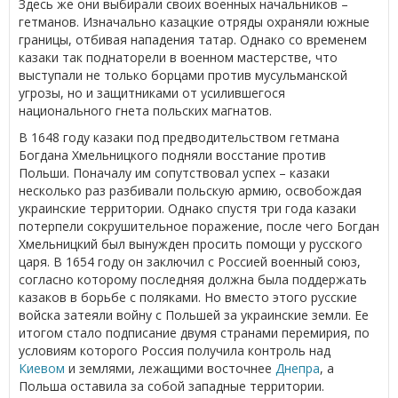
Здесь же они выбирали своих военных начальников –
гетманов. Изначально казацкие отряды охраняли южные
границы, отбивая нападения татар. Однако со временем
казаки так поднаторели в военном мастерстве, что
выступали не только борцами против мусульманской
угрозы, но и защитниками от усилившегося
национального гнета польских магнатов.
В 1648 году казаки под предводительством гетмана
Богдана Хмельницкого подняли восстание против
Польши. Поначалу им сопутствовал успех – казаки
несколько раз разбивали польскую армию, освобождая
украинские территории. Однако спустя три года казаки
потерпели сокрушительное поражение, после чего Богдан
Хмельницкий был вынужден просить помощи у русского
царя. В 1654 году он заключил с Россией военный союз,
согласно которому последняя должна была поддержать
казаков в борьбе с поляками. Но вместо этого русские
войска затеяли войну с Польшей за украинские земли. Ее
итогом стало подписание двумя странами перемирия, по
условиям которого Россия получила контроль над
Киевом
и землями, лежащими восточнее
Днепра
, а
Польша оставила за собой западные территории.