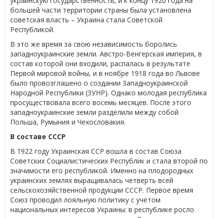
украинскую государственность, и к концу 1920 года на
большей части территории страны была установлена
советская власть – Украина стала Советской
Республикой.
В это же время за свою независимость боролись
западноукраинские земли. Австро-Венгерская империя, в
состав которой они входили, распалась в результате
Первой мировой войны, и в ноябре 1918 года во Львове
было провозглашено о создании Западноукраинской
Народной Республики (ЗУНР). Однако молодая республика
просуществовала всего восемь месяцев. После этого
западноукраинские земли разделили между собой
Польша, Румыния и Чехословакия.
В составе СССР
В 1922 году Украинская ССР вошла в состав Союза
Советских Социалистических Республик и стала второй по
значимости его республикой. Именно на плодородных
украинских землях выращивалась четверть всей
сельскохозяйственной продукции СССР. Первое время
Союз проводил лояльную политику с учетом
национальных интересов Украины: в республике росло