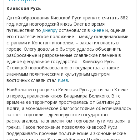
Киевская Русь
Датой образования Киевской Руси принято считать 882
год, когда новгородский князь Олег во время
путешествия по
Днепру
остановился в
Киеве
и, оценив
его стратегическое положение – между скандинавскими
странами и Константинополем, – захватил власть в
городе. Олегу довольно быстро удалось объединить
разбросанные и разрозненные славянские племена в
единое феодальное государство – Киевскую Русь.
Столицей новообразованного государства, а также
значимым политическим и культурным центром
восточных славян стал
Киев
.
Наибольшего расцвета Киевская Русь достигла в Х веке –
в период правления князя Владимира Великого. В те
времена ее территория простиралась от Балтики до
Волги, а экономическое благосостояние обеспечивалось
за счет торговли – древнерусское государство
располагалось на знаменитом торговом пути «из варяг в
греки». Такое положение позволяло Киевской Руси
поддерживать прочные политические и экономические
связи со странами Западной Европы. Чтобы укрепить