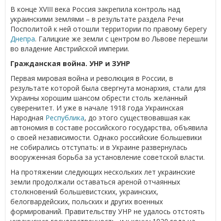
В конце XVIII века Россия закрепила контроль над
украинскими землями – в результате раздела Речи
Посполитой к ней отошли территории по правому берегу
Днепра
. Галицкие же земли с центром во Львове перешли
во владение Австрийской империи.
Гражданская война. УНР и ЗУНР
Первая мировая война и революция в России, в
результате которой была свергнута монархия, стали для
Украины хорошим шансом обрести столь желанный
суверенитет. И уже в начале 1918 года Украинская
Народная
Республика
, до этого существовавшая как
автономия в составе российского государства, объявила
о своей независимости. Однако российские большевики
не собирались отступать: и в Украине развернулась
вооруженная борьба за установление советской власти.
На протяжении следующих нескольких лет украинские
земли продолжали оставаться ареной отчаянных
столкновений большевистских, украинских,
белогвардейских, польских и других военных
формирований. Правительству УНР не удалось отстоять