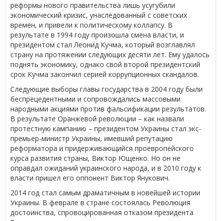
реформы нового правительства лишь усугубили
экономический кризис, унаследованный с советских
времен, и привели к политическому коллапсу. В
результате в 1994 году произошла смена власти, и
президентом стал Леонид Кучма, который возглавлял
страну на протяжении следующих десяти лет. Ему удалось
поднять экономику, однако свой второй президентский
срок Кучма закончил серией коррупционных скандалов.
Следующие выборы главы государства в 2004 году были
беспрецедентными и сопровождались массовыми
народными акциями против фальсификации результатов.
В результате Оранжевой революции – как назвали
протестную кампанию – президентом Украины стал экс-
премьер-министр Украины, имевший репутацию
реформатора и придерживающийся проевропейского
курса развития страны, Виктор Ющенко. Но он не
оправдал ожиданий украинского народа, и в 2010 году к
власти пришел его оппонент Виктор Янукович.
2014 год стал самым драматичным в новейшей истории
Украины. В феврале в стране состоялась Революция
достоинства, спровоцированная отказом президента