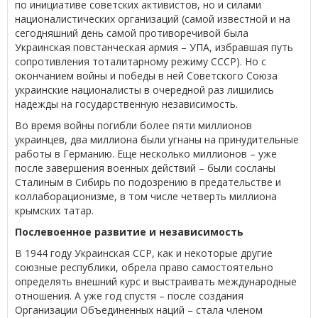
по инициативе советских активистов, но и силами
националистических организаций (самой известной и на
сегодняшний день самой противоречивой была
Украинская повстанческая армия – УПА, избравшая путь
сопротивления тоталитарному режиму СССР). Но с
окончанием войны и победы в ней Советского Союза
украинские националисты в очередной раз лишились
надежды на государственную независимость.
Во время войны погибли более пяти миллионов
украинцев, два миллиона были угнаны на принудительные
работы в Германию. Еще несколько миллионов – уже
после завершения военных действий – были сосланы
Сталиным в Сибирь по подозрению в предательстве и
коллаборационизме, в том числе четверть миллиона
крымских татар.
Послевоенное развитие и независимость
В 1944 году Украинская ССР, как и некоторые другие
союзные республики, обрела право самостоятельно
определять внешний курс и выстраивать международные
отношения. А уже год спустя – после создания
Организации Объединенных наций – стала членом