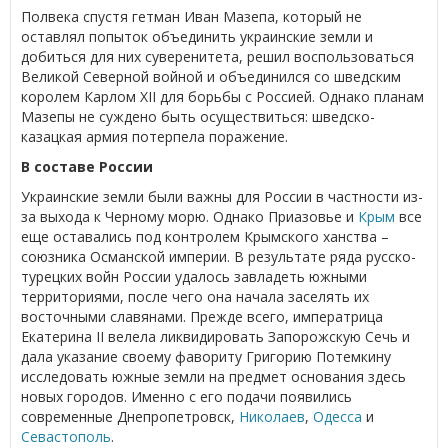
Полвека спустя гетман Иван Мазепа, который не
оставлял попыток объединить украинские земли и
добиться для них суверенитета, решил воспользоваться
Великой Северной войной и объединился со шведским
королем Карлом XII для борьбы с Россией. Однако планам
Мазепы не суждено быть осуществиться: шведско-
казацкая армия потерпела поражение.
В составе России
Украинские земли были важны для России в частности из-
за выхода к Черному морю. Однако Приазовье и
Крым
все
еще оставались под контролем Крымского ханства –
союзника Османской империи. В результате ряда русско-
турецких войн России удалось завладеть южными
территориями, после чего она начала заселять их
восточными славянами. Прежде всего, императрица
Екатерина II велела ликвидировать Запорожскую Сечь и
дала указание своему фавориту Григорию Потемкину
исследовать южные земли на предмет основания здесь
новых городов. Именно с его подачи появились
современные Днепропетровск,
Николаев
,
Одесса
и
Севастополь
.