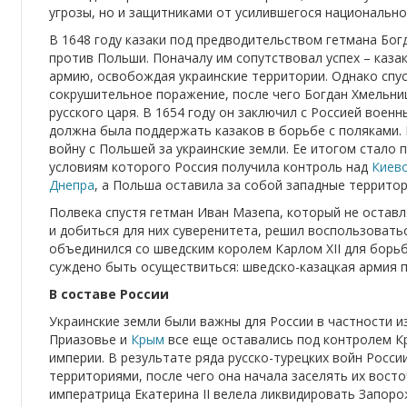
угрозы, но и защитниками от усилившегося национально
В 1648 году казаки под предводительством гетмана Бог
против Польши. Поначалу им сопутствовал успех – каза
армию, освобождая украинские территории. Однако спус
сокрушительное поражение, после чего Богдан Хмельни
русского царя. В 1654 году он заключил с Россией воен
должна была поддержать казаков в борьбе с поляками. 
войну с Польшей за украинские земли. Ее итогом стало 
условиям которого Россия получила контроль над
Киев
Днепра
, а Польша оставила за собой западные территор
Полвека спустя гетман Иван Мазепа, который не остав
и добиться для них суверенитета, решил воспользовать
объединился со шведским королем Карлом XII для борь
суждено быть осуществиться: шведско-казацкая армия 
В составе России
Украинские земли были важны для России в частности и
Приазовье и
Крым
все еще оставались под контролем К
империи. В результате ряда русско-турецких войн Росс
территориями, после чего она начала заселять их вост
императрица Екатерина II велела ликвидировать Запоро