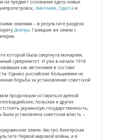
и на предмет основания здесь новых
Днепропетровск,
Николаев
,
Одесса
и
нскими землями – в результате раздела
берегу
Днепра
. Галицкие же земли с
мперии.
ате которой была свергнута монархия,
нный суверенитет. И уже в начале 1918
вовавшая как автономия в составе
сти. Однако российские большевики не
женная борьба за установление советской
емли продолжали оставаться ареной
логвардейских, польских и других
отстоять украинскую государственность,
ы была установлена советская власть –
оукраинские земли. Австро-Венгерская
зультате Первой мировой войны, и в