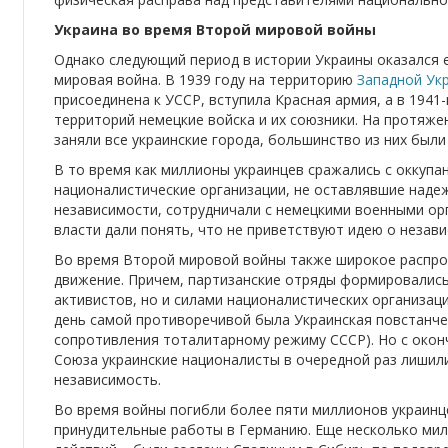
Украина во время Второй мировой войны
Однако следующий период в истории Украины оказался 
мировая война. В 1939 году на территорию
Западной Ук
присоединена к УССР, вступила Красная армия, а в 1941-
территорий немецкие войска и их союзники. На протяже
заняли все украинские города, большинство из них был
В то время как миллионы украинцев сражались с оккупа
националистические организации, не оставлявшие наде
независимости, сотрудничали с немецкими военными ор
власти дали понять, что не приветствуют идею о незав
Во время Второй мировой войны также широкое распро
движение. Причем, партизанские отряды формировались
активистов, но и силами националистических организаци
день самой противоречивой была Украинская повстанче
сопротивления тоталитарному режиму СССР). Но с окон
Союза украинские националисты в очередной раз лишил
независимость.
Во время войны погибли более пяти миллионов украинце
принудительные работы в Германию. Еще несколько мил