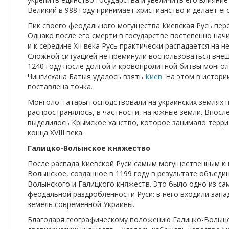
Великий в 988 году принимает христианство и делает его
Пик своего феодального могущества Киевская Русь пер
Однако после его смерти в государстве постепенно нач
и к середине XII века Русь практически распадается на 
Сложной ситуацией не преминули воспользоваться внешн
1240 году после долгой и кровопролитной битвы монго
Чингисхана Батыя удалось взять
Киев
. На этом в истор
поставлена точка.
Монголо-татары господствовали на украинских землях п
распространялось, в частности, на южные земли. Впос
выделилось Крымское ханство, которое занимало терр
конца XVIII века.
Галицко-Волынское княжество
После распада Киевской Руси самым могущественным к
Волынское, созданное в 1199 году в результате объед
Волынского и Галицкого княжеств. Это было одно из с
феодальной раздробленности Руси: в него входили запа
земель современной Украины.
Благодаря географическому положению Галицко-Волынс