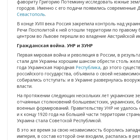
фавориту Григорию Потемкину исследовать южные земл
городов. Именно с его подачи появились современные 
Севастополь
.
В конце XVIII века Россия закрепила контроль над украи
Речи Посполитой к ней отошли территории по правому 
центром во Львове перешли во владение Австрийской и
Гражданская война. УНР и ЗУНР
Первая мировая война и революция в России, в результ
стали для Украины хорошим шансом обрести столь жела
года Украинская Народная
Республика
, до этого сущест
российского государства, объявила о своей независимо
собирались отступать: и в Украине развернулась воору
власти.
На протяжении следующих нескольких лет украинские з
отчаянных столкновений большевистских, украинских, бе
военных формирований. Правительству УНР не удалось 
и к концу 1920 года на большей части территории стран
Украина стала Советской Республикой.
В это же время за свою независимость боролись западн
империя, в состав которой они входили, распалась в ре