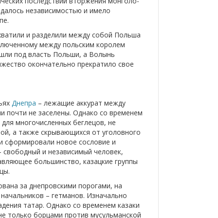
ических последствий вторжения монголо-
ждалось независимостью и имело
пе.
ахватили и разделили между собой Польша
аключенному между польским королем
ешли под власть Польши, а Волынь
няжество окончательно прекратило свое
вьях
Днепра
– лежащие аккурат между
и почти не заселены. Однако со временем
 для многочисленных беглецов, не
ой, а также скрывающихся от уголовного
ди сформировали новое сословие и
 – свободный и независимый человек,
давляющее большинство, казацкие группы
цы.
ована за днепровскими порогами, на
 начальников – гетманов. Изначально
дения татар. Однако со временем казаки
 не только борцами против мусульманской