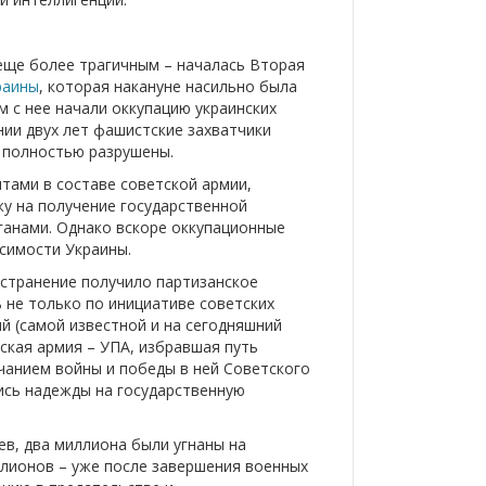
еще более трагичным – началась Вторая
раины
, которая накануне насильно была
м с нее начали оккупацию украинских
нии двух лет фашистские захватчики
и полностью разрушены.
нтами в составе советской армии,
жу на получение государственной
ганами. Однако вскоре оккупационные
исимости Украины.
странение получило партизанское
 не только по инициативе советских
й (самой известной и на сегодняшний
ская армия – УПА, избравшая путь
чанием войны и победы в ней Советского
ись надежды на государственную
в, два миллиона были угнаны на
лионов – уже после завершения военных