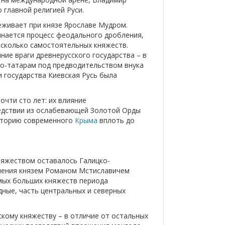
 главной религией Руси.
еживает при князе Ярославе Мудром.
инается процесс феодального дробления,
несколько самостоятельных княжеств.
ие враги древнерусского государства – в
ло-татарам под предводительством внука
ии государства Киевская Русь была
очти сто лет: их влияние
ледствии из ослабевающей Золотой Орды
иторию современного
Крыма
вплоть до
няжеством оставалось Галицко-
инения князем Романом Мстиславичем
амых больших княжеств периода
дные, часть центральных и северных
кому княжеству – в отличие от остальных