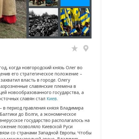
од, когда новгородский князь Олег во
ценив его стратегическое положение –
захватил власть в городе. Олегу
азрозненные славянские племена в
цей новообразованного государства, а
осточных славян стал
Киев
.
 – в период правления князя Владимира
 Балтики до Волги, а экономическое
внерусское государство располагалось на
оложение позволяло Киевской Руси
вязи со странами Западной Европы. Чтобы
е на международной арене, Владимир