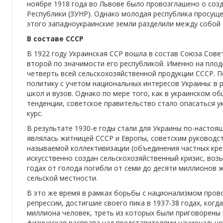
ноябре 1918 года во Львове было провозглашено о соз
Республики (ЗУНР). Однако молодая республика просуще
этого западноукраинские земли разделили между собой
В составе СССР
В 1922 году Украинская ССР вошла в состав Союза Сове
второй по значимости его республикой. Именно на пло
четверть всей сельскохозяйственной продукции СССР. 
политику с учетом национальных интересов Украины: в 
школ и вузов. Однако по мере того, как в украинском 
тенденции, советское правительство стало опасаться у
курс.
В результате 1930-е годы стали для Украины по-настоя
являлась житницей СССР и Европы, советским руководст
называемой коллективизации (объединения частных крес
искусственно создан сельскохозяйственный кризис, воз
годах от голода погибли от семи до десяти миллионов 
сельской местности.
В это же время в рамках борьбы с национализмом пров
репрессии, достигшие своего пика в 1937-38 годах, ког
миллиона человек, треть из которых были приговорены 
физическая расправа над представителями национально