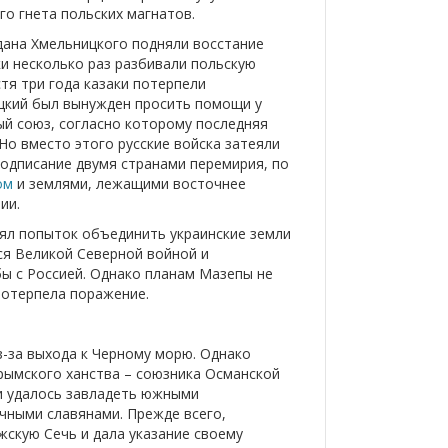
го гнета польских магнатов.
дана Хмельницкого подняли восстание
ки несколько раз разбивали польскую
тя три года казаки потерпели
цкий был вынужден просить помощи у
ный союз, согласно которому последняя
Но вместо этого русские войска затеяли
подписание двумя странами перемирия, по
ом
и землями, лежащими восточнее
ии.
лял попыток объединить украинские земли
ся Великой Северной войной и
бы с Россией. Однако планам Мазепы не
потерпела поражение.
з-за выхода к Черному морю. Однако
рымского ханства – союзника Османской
ии удалось завладеть южными
очными славянами. Прежде всего,
жскую Сечь и дала указание своему