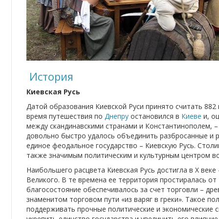
История
Киевская Русь
Датой образования Киевской Руси принято считать 882 г
время путешествия по
Днепру
остановился в
Киеве
и, о
между скандинавскими странами и Константинополем, – 
довольно быстро удалось объединить разбросанные и р
единое феодальное государство – Киевскую Русь. Столи
также значимым политическим и культурным центром в
Наибольшего расцвета Киевская Русь достигла в Х веке
Великого. В те времена ее территория простиралась от
благосостояние обеспечивалось за счет торговли – дре
знаменитом торговом пути «из варяг в греки». Такое п
поддерживать прочные политические и экономические с
укрепить единство государства и увеличить его влияни