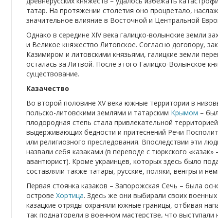
древнерусских княжеств – удалось избежать катастроф
татар. На протяжении столетия оно процветало, насла
значительное влияние в Восточной и Центральной Евро
Однако в середине XIV века галицко-волынские земли з
и Великое княжество Литовское. Согласно договору, з
Казимиром и литовскими князьями, галицкие земли пер
осталась за Литвой. После этого Галицко-Волынское к
существование.
Казачество
Во второй половине XV века южные территории в низо
польско-литовскими землями и татарским
Крымом
– был
плодородная степь стала привлекательной территорией
выдерживающих бедности и притеснений Речи Посполит
или религиозного преследования. Впоследствии эти лю
назвали себя казаками (в переводе с тюркского «казак»
авантюрист). Кроме украинцев, которых здесь было по
составляли также татары, русские, поляки, венгры и нем
Первая стоянка казаков – Запорожская Сечь – была осн
острове
Хортица
. Здесь же они выбирали своих военных
казацкие отряды охраняли южные границы, отбивая напа
так поднаторели в военном мастерстве, что выступали