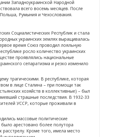
дании Западноукраинской Народной
ствовала всего восемь месяцев. После
 Польша, Румыния и Чехословакия.
тских Социалистических Республик и стала
дородных украинских землях выращивалась
Первое время Союз проводил лояльную
республике росло количество украинских
обществе проявлялись национальные
краинского сепаратизма и резко изменило
щему трагическими. В республике, которая
вом в лице Сталина – при помощи так
тьянских хозяйств в коллективные) – был
ымевший страшные последствия. В 1932-33
жителей УССР, которые проживали в
одились массовые политические
да было арестовано более полутора
к расстрелу. Кроме того, имела место
й интеллигенции.