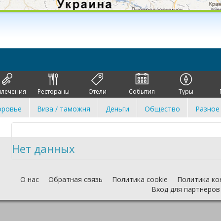
влечения
Рестораны
Отели
События
Туры
оровье
Виза / таможня
Деньги
Общество
Разное
Нет данных
О нас
Обратная связь
Политика cookie
Политика ко
Вход для партнеров