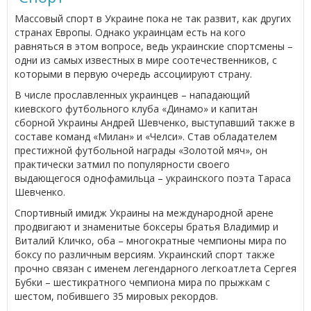
Массовый спорт в Украине пока не так развит, как других
странах Европы. Однако украинцам есть на кого
равняться в этом вопросе, ведь украинские спортсмены –
одни из самых известных в мире соотечественников, с
которыми в первую очередь ассоциируют страну.
В числе прославленных украинцев – нападающий
киевского футбольного клуба «Динамо» и капитан
сборной Украины Андрей Шевченко, выступавший также в
составе команд «Милан» и «Челси». Став обладателем
престижной футбольной награды «Золотой мяч», он
практически затмил по популярности своего
выдающегося однофамильца – украинского поэта Тараса
Шевченко.
Спортивный имидж Украины на международной арене
продвигают и знаменитые боксеры братья Владимир и
Виталий Кличко, оба – многократные чемпионы мира по
боксу по различным версиям. Украинский спорт также
прочно связан с именем легендарного легкоатлета Сергея
Бубки – шестикратного чемпиона мира по прыжкам с
шестом, побившего 35 мировых рекордов.