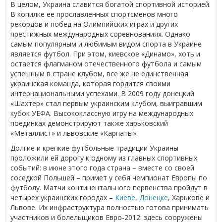
В целом, Украина славится богатой спортивной историей.
В копилке ее прославленных спортсменов много
рекордов и побед на Олимпийских играх и других
престижных международных соревнованиях. Однако
самым популярным и любимым видом спорта в Украине
является футбол. При этом, киевское «Динамо», хоть и
остается флагманом отечественного футбола и самым
успешным в стране клубом, все же не единственная
украинская команда, которая гордится своими
интернациональными успехами. В 2009 году донецкий
«Шахтер» стал первым украинским клубом, выигравшим
кубок УЕФА. Высококлассную игру на международных
поединках демонстрируют также харьковский
«Металлист» и львовские «Карпаты».
Долгие и крепкие футбольные традиции Украины
проложили ей дорогу к одному из главных спортивных
событий: в июне этого года страна – вместе со своей
соседкой Польшей – примет у себя чемпионат Европы по
футболу. Матчи континентального первенства пройдут в
четырех украинских городах –
Киеве
,
Донецке
, Харькове и
Львове. Их инфраструктура полностью готова принимать
участников и болельщиков Евро-2012: здесь сооружены