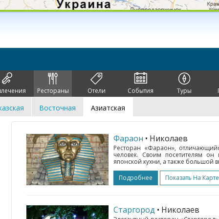
влечения
Рестораны
Отели
События
Туры
казская
Восточная
Азиатская
Фараон
• Николаев
Ресторан «Фараон», отличающий
человек. Своим посетителям он 
японской кухни, а также большой в
Подробнее
Показать На Карте
Старгород
• Николаев