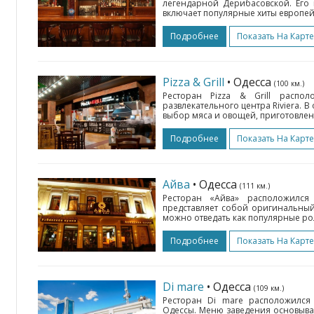
легендарной Дерибасовской. Его
включает популярные хиты европейс
Подробнее
Показать На Карте
Pizza & Grill
• Одесса
(100 км.)
Ресторан Pizza & Grill распо
развлекательного центра Riviera. 
выбор мяса и овощей, приготовленн
Подробнее
Показать На Карте
Айва
• Одесса
(111 км.)
Ресторан «Айва» расположился
представляет собой оригинальный
можно отведать как популярные рол
Подробнее
Показать На Карте
Di mare
• Одесса
(109 км.)
Ресторан Di mare расположилс
Одессы. Меню заведения основыва