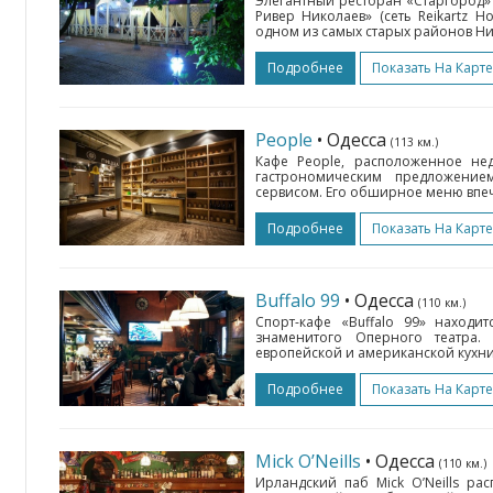
Элегантный ресторан «Старгород» 
Ривер Николаев» (сеть Reikartz Ho
одном из самых старых районов Ни
Подробнее
Показать На Карте
People
• Одесса
(113 км.)
Кафе People, расположенное нед
гастрономическим предложени
сервисом. Его обширное меню впеч
Подробнее
Показать На Карте
Buffalo 99
• Одесса
(110 км.)
Спорт-кафе «Buffalo 99» находи
знаменитого Оперного театра
европейской и американской кухни
Подробнее
Показать На Карте
Mick O’Neills
• Одесса
(110 км.)
Ирландский паб Mick O’Neills ра