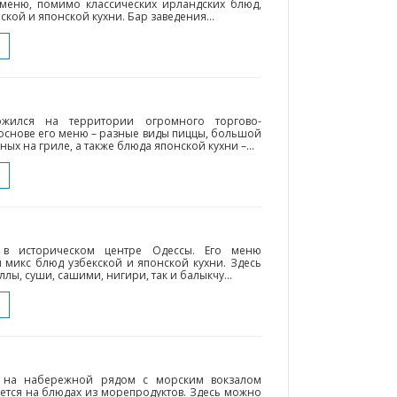
 меню, помимо классических ирландских блюд,
кой и японской кухни. Бар заведения...
ложился на территории огромного торгово-
В основе его меню – разные виды пиццы, большой
ых на гриле, а также блюда японской кухни –...
 в историческом центре Одессы. Его меню
 микс блюд узбекской и японской кухни. Здесь
лы, суши, сашими, нигири, так и балыкчу...
я на набережной рядом с морским вокзалом
ется на блюдах из морепродуктов. Здесь можно