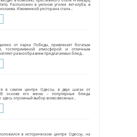
входит в комплекс престижного отеля «Рейкарц
tels). Расположен в уютном уголке яхт-клуба, в
колаева. Изюминкой ресторана стала...
алеко от парка Победы, привлекает богатым
ем, гостеприимной атмосферой и отличным
атляет разнообразием предлагаемых блюд...
тся в самом центре Одессы, в двух шагах от
. В основе его меню – популярные блюда
: здесь огромный выбор всевозможных...
сположился в историческом центре Одессы, на