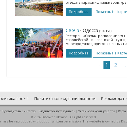
отведать каракатиц, кальмаров, крев
Подробнее
Показать На Карте
Свеча
• Одесса
(116 км.)
Ресторан «Свеча» расположился н
европейской и японской кухн
морепродуктов, приготовленных на 
Подробнее
Показать На Карте
1
2
→
←
олитика cookie
Политика конфиденциальности
Рекламодате
:
Путеводитель Сингапур
|
Владивосток путеводитель
|
Украинская кухня рецепты
|
Карта
© 2026 Discover Ukraine. All right reserved.
ite may be reproduced without our written permission. The website is owned by Dis