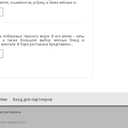
еток, осьминогов, устриц, а также мясные и...
а побережье Черного моря. В его меню – хиты
и, а также большой выбор мясных блюд и
мангале. В баре ресторана представлен...
лям
Вход для партнеров
 метро Берлина
cover Ukraine LLC.