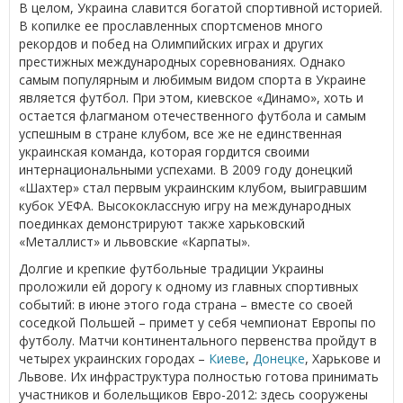
В целом, Украина славится богатой спортивной историей.
В копилке ее прославленных спортсменов много
рекордов и побед на Олимпийских играх и других
престижных международных соревнованиях. Однако
самым популярным и любимым видом спорта в Украине
является футбол. При этом, киевское «Динамо», хоть и
остается флагманом отечественного футбола и самым
успешным в стране клубом, все же не единственная
украинская команда, которая гордится своими
интернациональными успехами. В 2009 году донецкий
«Шахтер» стал первым украинским клубом, выигравшим
кубок УЕФА. Высококлассную игру на международных
поединках демонстрируют также харьковский
«Металлист» и львовские «Карпаты».
Долгие и крепкие футбольные традиции Украины
проложили ей дорогу к одному из главных спортивных
событий: в июне этого года страна – вместе со своей
соседкой Польшей – примет у себя чемпионат Европы по
футболу. Матчи континентального первенства пройдут в
четырех украинских городах –
Киеве
,
Донецке
, Харькове и
Львове. Их инфраструктура полностью готова принимать
участников и болельщиков Евро-2012: здесь сооружены