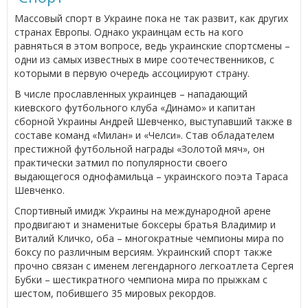
Массовый спорт в Украине пока не так развит, как других
странах Европы. Однако украинцам есть на кого
равняться в этом вопросе, ведь украинские спортсмены –
одни из самых известных в мире соотечественников, с
которыми в первую очередь ассоциируют страну.
В числе прославленных украинцев – нападающий
киевского футбольного клуба «Динамо» и капитан
сборной Украины Андрей Шевченко, выступавший также в
составе команд «Милан» и «Челси». Став обладателем
престижной футбольной награды «Золотой мяч», он
практически затмил по популярности своего
выдающегося однофамильца – украинского поэта Тараса
Шевченко.
Спортивный имидж Украины на международной арене
продвигают и знаменитые боксеры братья Владимир и
Виталий Кличко, оба – многократные чемпионы мира по
боксу по различным версиям. Украинский спорт также
прочно связан с именем легендарного легкоатлета Сергея
Бубки – шестикратного чемпиона мира по прыжкам с
шестом, побившего 35 мировых рекордов.