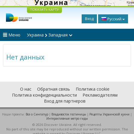
ПОКАЗАТЬ КАРТУ
Вход
Русский
Меню
Украина
Западная
Нет данных
О нас
Обратная связь
Политика cookie
Политика конфиденциальности
Рекламодателям
Вход для партнеров
Наши проекты:
Все о Cингапур
|
Владивосток гостиницы
|
Рецепты Украинской кухни
|
Интерактивные метро гиды
© 2026 Discover Ukraine. All right reserved.
No part of this site may be reproduced without our written permission. The
website is owned by Discover Ukraine LLC.