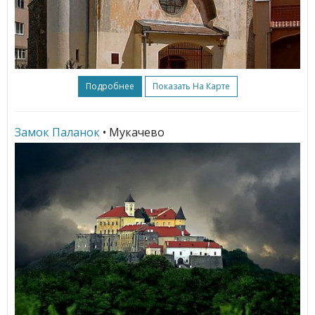
Подробнее
Показать На Карте
Замок Паланок
• Мукачево