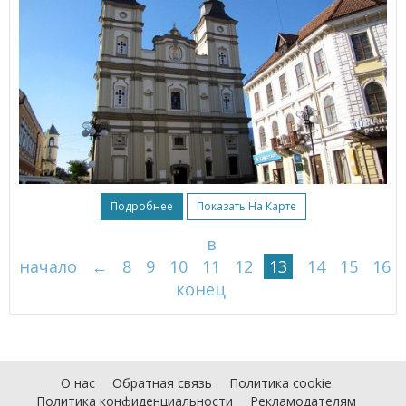
Подробнее
Показать На Карте
в
начало
←
8
9
10
11
12
13
14
15
16
конец
О нас
Обратная связь
Политика cookie
Политика конфиденциальности
Рекламодателям