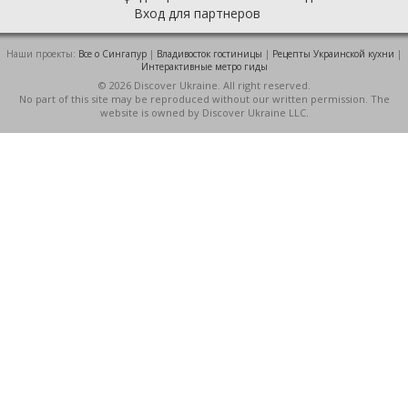
Вход для партнеров
Наши проекты:
Все о Cингапур
|
Владивосток гостиницы
|
Рецепты Украинской кухни
|
Интерактивные метро гиды
© 2026 Discover Ukraine. All right reserved.
No part of this site may be reproduced without our written permission. The
website is owned by Discover Ukraine LLC.