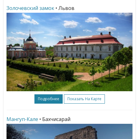
Золочевский замок
• Львов
Подробнее
Показать На Карте
Мангуп-Кале
• Бахчисарай