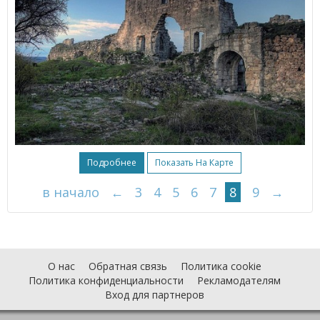
Подробнее
Показать На Карте
в начало
←
3
4
5
6
7
8
9
→
О нас
Обратная связь
Политика cookie
Политика конфиденциальности
Рекламодателям
Вход для партнеров