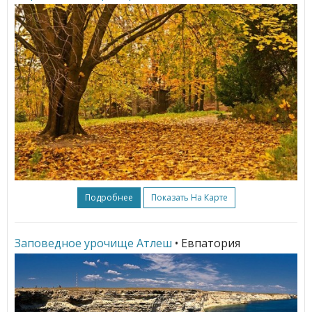
Подробнее
Показать На Карте
Заповедное урочище Атлеш
• Евпатория