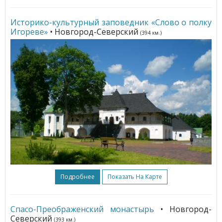
Историко-культурный заповедник «Слово о полку
Игореве»
• Новгород-Северский
(394 км.)
Подробнее
Показать На Карте
Спасо-Преображенский монастырь
• Новгород-
Северский
(393 км.)