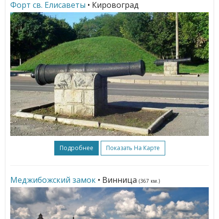
Форт св. Елисаветы
• Кировоград
Подробнее
Показать На Карте
Меджибожский замок
• Винница
(367 км.)