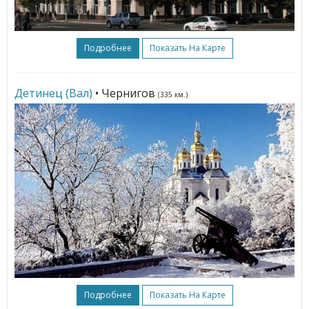
Подробнее
Показать На Карте
Детинец (Вал)
• Чернигов
(335 км.)
Подробнее
Показать На Карте