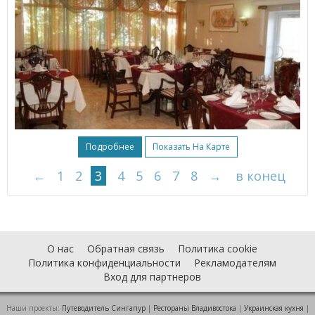
Подробнее
Показать На Карте
←
1
2
3
4
5
6
7
8
→
в конец
О нас
Обратная связь
Политика cookie
Политика конфиденциальности
Рекламодателям
Вход для партнеров
Наши проекты:
Путеводитель Сингапур
|
Рестораны Владивостока
|
Украинская кухня
|