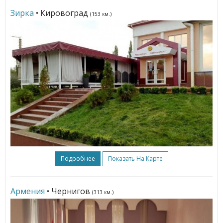
Зирка
• Кировоград
(153 км.)
Подробнее
Показать На Карте
Армения
• Чернигов
(313 км.)