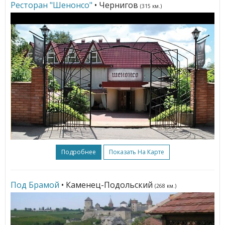
Ресторан "Шенонсо"
• Чернигов
(315 км.)
Подробнее
Показать На Карте
Под Брамой
• Каменец-Подольский
(268 км.)