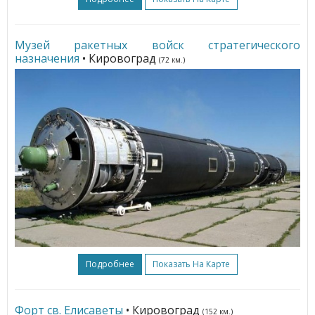
Музей ракетных войск стратегического
назначения
• Кировоград
(72 км.)
Подробнее
Показать На Карте
Форт св. Елисаветы
• Кировоград
(152 км.)