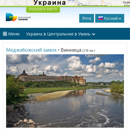
ПОКАЗАТЬ КАРТУ
Вход
Русский
Меню
Украина
Центральная
Умань
Меджибожский замок
• Винница
(218 км.)