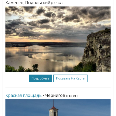
Каменец-Подольский
(277 км.)
Подробнее
Показать На Карте
Красная площадь
• Чернигов
(313 км.)