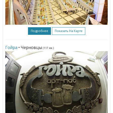
Подробнее
Показать На Карте
Гойра
• Черновцы
(117 км.)