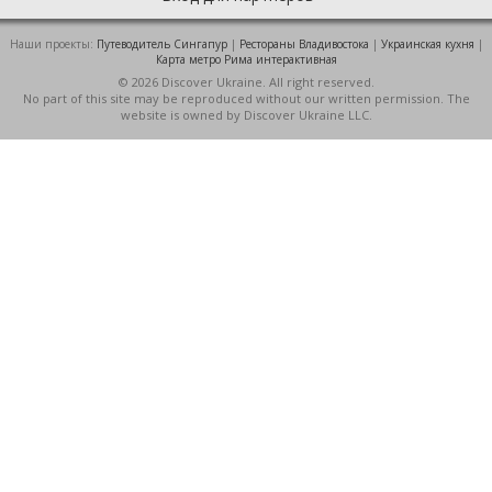
Наши проекты:
Путеводитель Сингапур
|
Рестораны Владивостока
|
Украинская кухня
|
Карта метро Рима интерактивная
© 2026 Discover Ukraine. All right reserved.
No part of this site may be reproduced without our written permission. The
website is owned by Discover Ukraine LLC.