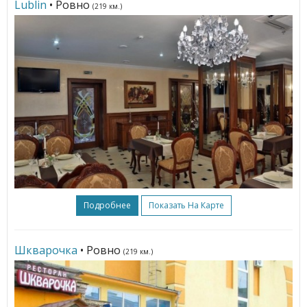
Lublin
• Ровно
(219 км.)
Подробнее
Показать На Карте
Шкварочка
• Ровно
(219 км.)