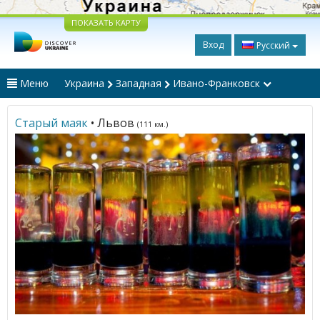
ПОКАЗАТЬ КАРТУ
Вход
Русский
Меню
Украина
Западная
Ивано-Франковск
Старый маяк
• Львов
(111 км.)