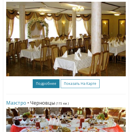
Подробнее
Показать На Карте
Маэстро
• Черновцы
(115 км.)