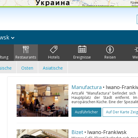
iwsk
ltung
Restaurants
Hotels
Ereignisse
Reisen
We
sische
Osten
Asiatische
Manufactura
• Iwano-Franki
Artcafé "Manufactura" befindet sich
Hauptplatz der Stadt entfernt. I
europäischen Küche. Eine der Spezialit
Ausführlicher
Auf Der Karte Zei
Bizet
• Iwano-Frankiwsk