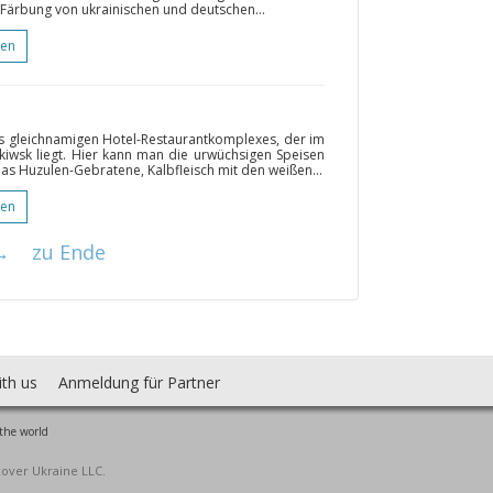
 Färbung von ukrainischen und deutschen...
gen
des gleichnamigen Hotel-Restaurantkomplexes, der im
kiwsk liegt. Hier kann man die urwüchsigen Speisen
as Huzulen-Gebratene, Kalbfleisch mit den weißen...
gen
→
zu Ende
ith us
Anmeldung für Partner
the world
cover Ukraine LLC.