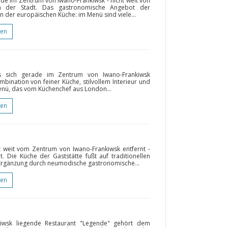
ade im Zentrum von Iwano-Frankiwsk - nicht weit von
en der Stadt. Das gastronomische Angebot der
sen der europäischen Küche: im Menü sind viele...
gen
das sich gerade im Zentrum von Iwano-Frankiwsk
mbination von feiner Küche, stilvollem Interieur und
nü, das vom Küchenchef aus London...
gen
ht weit vom Zentrum von Iwano-Frankiwsk entfernt -
 Die Küche der Gaststätte fußt auf traditionellen
 Ergänzung durch neumodische gastronomische...
gen
kiwsk liegende Restaurant "Legende" gehört dem