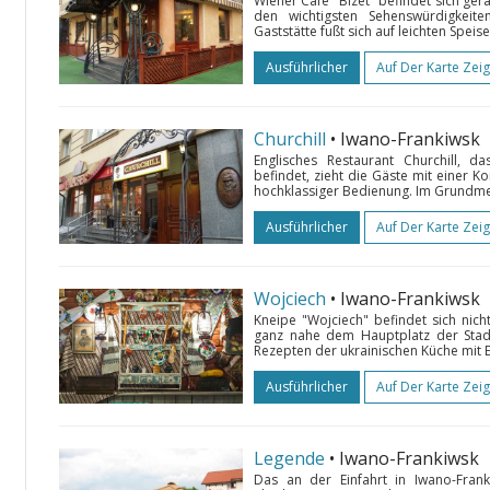
Wiener Café "Bizet" befindet sich ger
den wichtigsten Sehenswürdigkeit
Gaststätte fußt sich auf leichten Spei
Ausführlicher
Auf Der Karte Zei
Churchill
• Iwano-Frankiwsk
Englisches Restaurant Churchill, 
befindet, zieht die Gäste mit einer Ko
hochklassiger Bedienung. Im Grundme
Ausführlicher
Auf Der Karte Zei
Wojciech
• Iwano-Frankiwsk
Kneipe "Wojciech" befindet sich nic
ganz nahe dem Hauptplatz der Stadt.
Rezepten der ukrainischen Küche mit
Ausführlicher
Auf Der Karte Zei
Legende
• Iwano-Frankiwsk
Das an der Einfahrt in Iwano-Fran