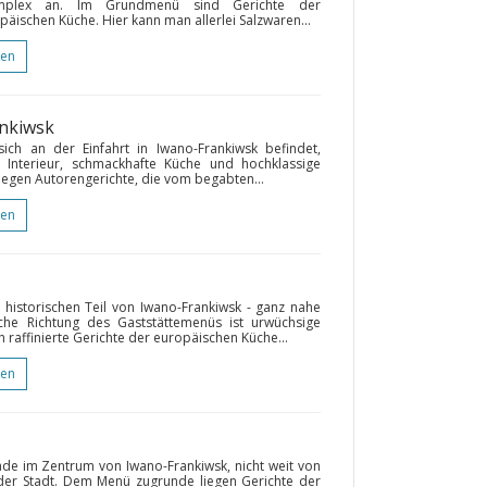
-Komplex an. Im Grundmenü sind Gerichte der
päischen Küche. Hier kann man allerlei Salzwaren...
gen
ankiwsk
ich an der Einfahrt in Iwano-Frankiwsk befindet,
 Interieur, schmackhafte Küche und hochklassige
egen Autorengerichte, die vom begabten...
gen
m historischen Teil von Iwano-Frankiwsk - ganz nahe
che Richtung des Gaststättemenüs ist urwüchsige
raffinierte Gerichte der europäischen Küche...
gen
rade im Zentrum von Iwano-Frankiwsk, nicht weit von
der Stadt. Dem Menü zugrunde liegen Gerichte der