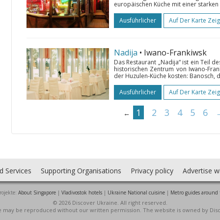
europäischen Küche mit einer starken
Ausführlicher
Auf Der Karte Zei
Nadija
• Iwano-Frankiwsk
Das Restaurant „Nadija“ ist ein Teil 
historischen Zentrum von Iwano-Fran
der Huzulen-Küche kosten: Banosch, d
Ausführlicher
Auf Der Karte Zei
1
2
3
4
5
6
←
d Services
Supporting Organisations
Privacy policy
Advertise w
rojekte:
About Singapore
|
Vladivostok hotels
|
Ukraine National cuisine
|
Metro guides around 
© 2026 Discover Ukraine. All right reserved.
ite may be reproduced without our written permission. The website is owned by Dis