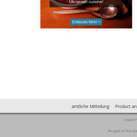
Ukrainian cuisine!
Entdecke Mehr >
amtliche Mitteilung
Product an
Unsere P
No part of this s