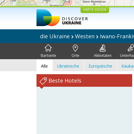
KARTE ZEIGEN
die Ukraine
Westen
Iwano-Frank
Startseite
Orte
Aktivitäten
Unterha
Alle
Ukrainische
Europäische
Kauka
Beste Hotels