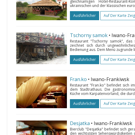
gleichnamigen Hotel-Restaurant
ukrainischen und der klassischen euro
Ausführlicher
Auf Der Karte Zei
Tschorny samok
• Iwano-Fr
Restaurant "Tschorny samok", das s
zeichnet sich durch ungewöhnliches
Bedienung aus. Dem Menü zugrunde li
Ausführlicher
Auf Der Karte Zei
Fran.ko
• Iwano-Frankiwsk
Restaurant "Fran.ko" befindet sich i
dem Stadtrathaus. Die gastronomis
Küche vom Karpatenvorland, die durch 
Ausführlicher
Auf Der Karte Zei
Desjatka
• Iwano-Frankiwsk
Bierclub "Desjatka" befindet sich ge
den wichtigsten Sehenswürdigkeiten 