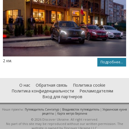
2 км.
Подробнее...
О нас
Обратная связь
Политика cookie
Политика конфиденциальности
Рекламодателям
Вход для партнеров
Наши проекты:
Путеводитель Сингапур
|
Владивосток путеводитель
|
Украинская кухня
рецепты
|
Карта метро Берлина
© 2026 Discover Ukraine. All right reserved.
No part of this site may be reproduced without our written permission. The
website is owned by Discover Ukraine LLC.