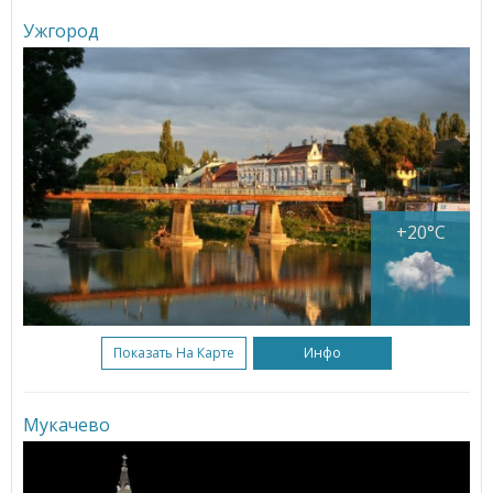
Ужгород
+20°C
Показать На Карте
Инфо
Мукачево