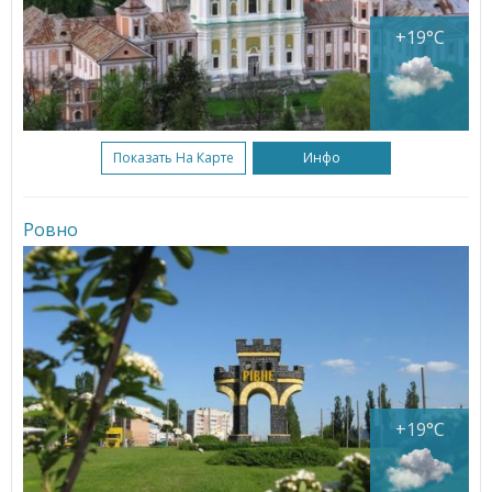
+19°C
Показать На Карте
Инфо
Ровно
+19°C