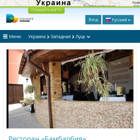
ПОКАЗАТЬ КАРТУ
Вход
Русский
Меню
Украина
Западная
Луцк
Ресторан «Бамбарбия»