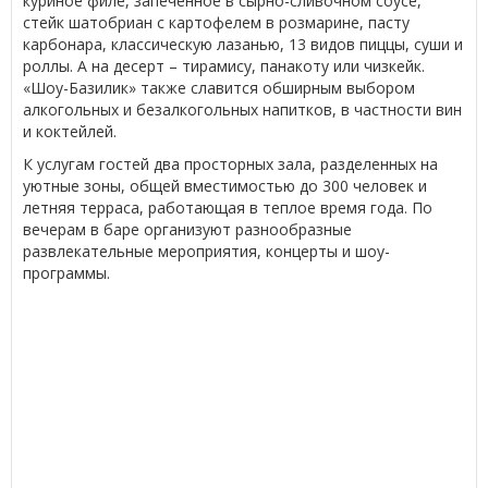
куриное филе, запеченное в сырно-сливочном соусе,
стейк шатобриан с картофелем в розмарине, пасту
карбонара, классическую лазанью, 13 видов пиццы, суши и
роллы. А на десерт – тирамису, панакоту или чизкейк.
«Шоу-Базилик» также славится обширным выбором
алкогольных и безалкогольных напитков, в частности вин
и коктейлей.
К услугам гостей два просторных зала, разделенных на
уютные зоны, общей вместимостью до 300 человек и
летняя терраса, работающая в теплое время года. По
вечерам в баре организуют разнообразные
развлекательные мероприятия, концерты и шоу-
программы.