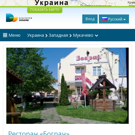
ПОКАЗАТЬ КАРТУ
Вход
Русский
Меню
Украина
Западная
Мукачево
Ресторан «Бограч»