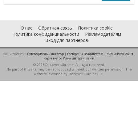
О нас
Обратная связь
Политика cookie
Политика конфиденциальности
Рекламодателям
Вход для партнеров
Наши проекты:
Путеводитель Сингапур
|
Рестораны Владивостока
|
Украинская кухня
|
Карта метро Рима интерактивная
© 2026 Discover Ukraine. All right reserved.
No part of this site may be reproduced without our written permission. The
website is owned by Discover Ukraine LLC.