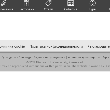
влечения
Рестораны
Отели
События
Туры
олитика cookie
Политика конфиденциальности
Рекламодате
:
Путеводитель Сингапур
|
Владивосток путеводитель
|
Украинская кухня рецепты
|
Карта
© 2026 Discover Ukraine. All right reserved.
ite may be reproduced without our written permission. The website is owned by Dis