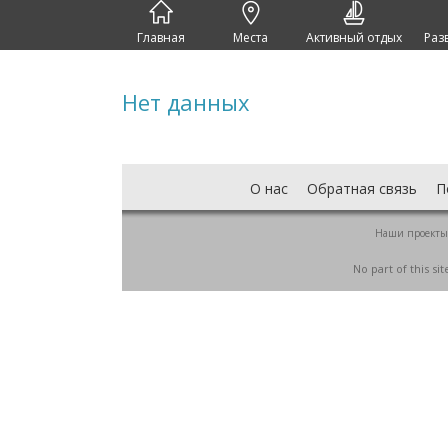
Главная
Места
Активный отдых
Раз
Нет данных
О нас
Обратная связь
П
Наши проекты
No part of this s