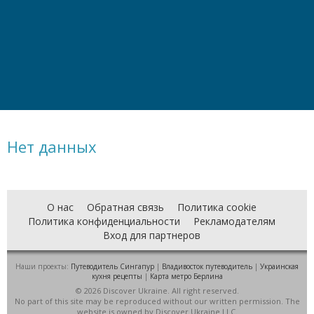
Нет данных
О нас
Обратная связь
Политика cookie
Политика конфиденциальности
Рекламодателям
Вход для партнеров
Наши проекты:
Путеводитель Сингапур
|
Владивосток путеводитель
|
Украинская
кухня рецепты
|
Карта метро Берлина
© 2026 Discover Ukraine. All right reserved.
No part of this site may be reproduced without our written permission. The
website is owned by Discover Ukraine LLC.