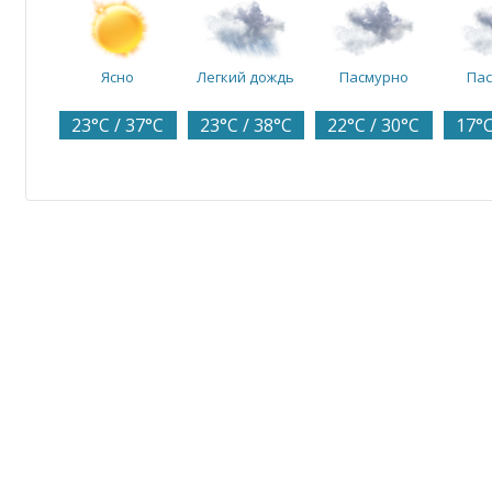
Ясно
Легкий дождь
Пасмурно
Па
23°C / 37°C
23°C / 38°C
22°C / 30°C
17°C