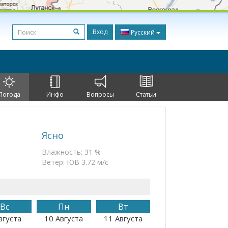
Вход
Русский
Погода
Инфо
Вопросы
Статьи
Ясно
Влажность: 31 %
Ветер: ЮВ 3.72 м/с
Вс
Пн
Вт
вгуста
10 Августа
11 Августа