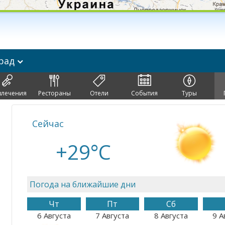
рад
влечения
Рестораны
Отели
События
Туры
Сейчас
+29°C
Погода на ближайшие дни
Чт
Пт
Сб
6 Августа
7 Августа
8 Августа
9 А