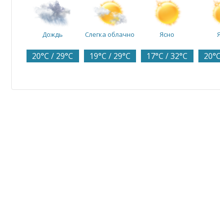
Дождь
Слегка облачно
Ясно
20°C / 29°C
19°C / 29°C
17°C / 32°C
20°C