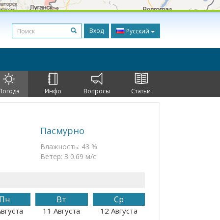
Вход
Русский
Погода
Инфо
Вопросы
Статьи
Пасмурно
Влажность: 43 %
Ветер: З 0.69 м/с
Пн
Вт
Ср
Августа
11 Августа
12 Августа