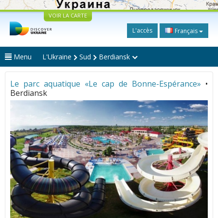
VOIR LA CARTE
L'accès
Français
Menu
L'Ukraine
Sud
Berdiansk
Le parc aquatique «Le cap de Bonne-Espérance»
•
Berdiansk