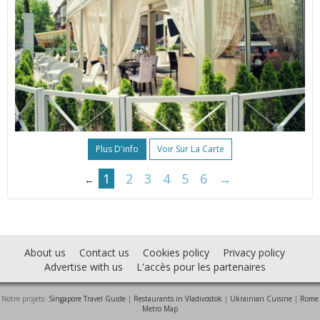
Plus D'info
Voir Sur La Carte
1
2
3
4
5
6
→
←
About us
Contact us
Cookies policy
Privacy policy
Advertise with us
L'accès pour les partenaires
Notre projets:
Singapore Travel Guide
|
Restaurants in Vladivostok
|
Ukrainian Cuisine
|
Rome
Metro Map