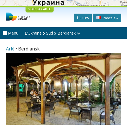
VOIR LA CARTE
L'accès
Français
Menu
L'Ukraine
Sud
Berdiansk
Arlé
• Berdiansk