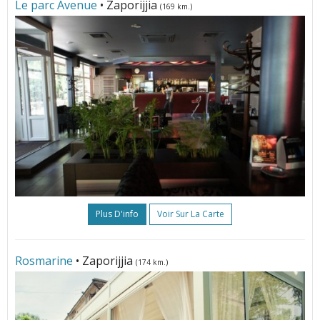
Le parc Avenue
• Zaporijjia
(169 km.)
Plus D'info
Voir Sur La Carte
Rosmarine
• Zaporijjia
(174 km.)