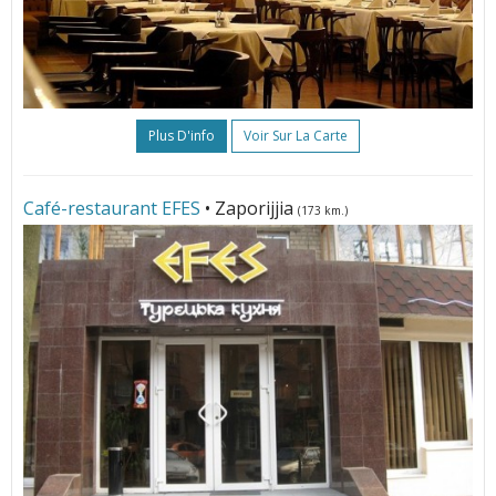
Plus D'info
Voir Sur La Carte
Café-restaurant EFES
• Zaporijjia
(173 km.)