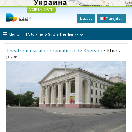
VOIR LA CARTE
L'accès
Français
Menu
L'Ukraine
Sud
Berdiansk
Théâtre musical et dramatique de Kherson
• Kherson
(319 km.)