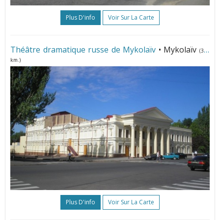
Plus D'info
Voir Sur La Carte
Théâtre dramatique russe de Mykolaïv
• Mykolaïv
(365
km.)
Plus D'info
Voir Sur La Carte