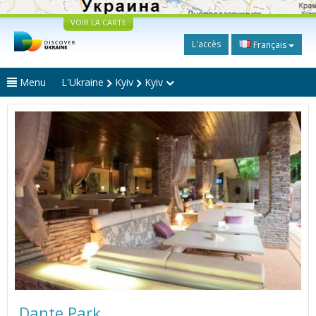
VOIR LA CARTE
L'accès
Français
Menu
L'Ukraine
Kyiv
Kyiv
Dante Park