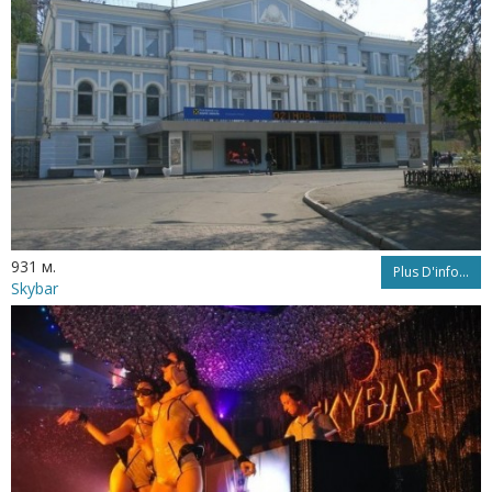
931 м.
Plus D'info...
Skybar