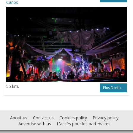
Caribs
55 km.
Plus D'info...
About us
Contact us
Cookies policy
Privacy policy
Advertise with us
L'accès pour les partenaires