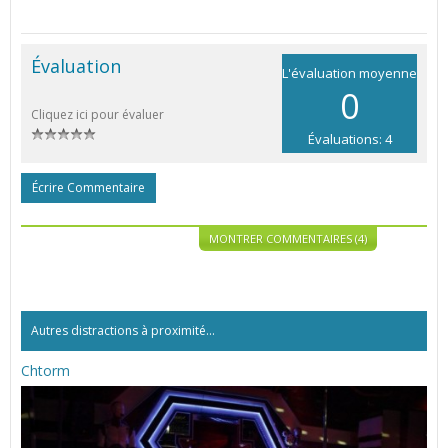
Évaluation
L'évaluation moyenne
0
Cliquez ici pour évaluer
Évaluations: 4
Écrire Commentaire
MONTRER COMMENTAIRES (4)
Autres distractions à proximité...
Chtorm