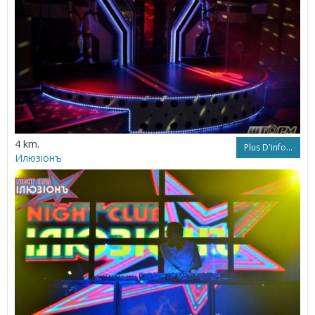
4 km.
Plus D'info...
Илюзіонъ