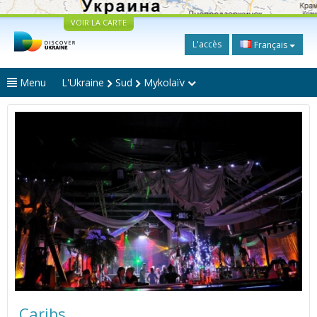
VOIR LA CARTE
L'accès
Français
Menu
L'Ukraine
Sud
Mykolaïv
Caribs