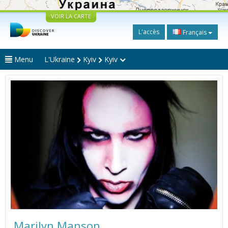
VOIR LA CARTE
L'accès
Français
Menu
L'Ukraine
Kyiv
Kyiv
Marilyn Manson