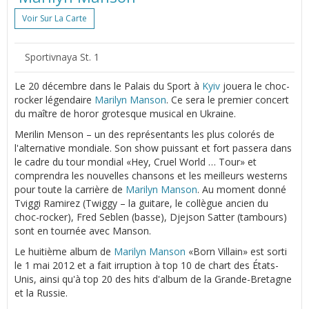
Voir Sur La Carte
Sportivnaya St. 1
Le 20 décembre dans le Palais du Sport à
Kyiv
jouera le choc-
rocker légendaire
Marilyn Manson
. Ce sera le premier concert
du maître de horor grotesque musical en Ukraine.
Merilin Menson – un des représentants les plus colorés de
l'alternative mondiale. Son show puissant et fort passera dans
le cadre du tour mondial «Hey, Cruel World … Tour» et
comprendra les nouvelles chansons et les meilleurs westerns
pour toute la carrière de
Marilyn Manson
. Au moment donné
Tviggi Ramirez (Twiggy – la guitare, le collègue ancien du
choc-rocker), Fred Seblen (basse), Djejson Satter (tambours)
sont en tournée avec Manson.
Le huitième album de
Marilyn Manson
«Born Villain» est sorti
le 1 mai 2012 et a fait irruption à top 10 de chart des États-
Unis, ainsi qu'à top 20 des hits d'album de la Grande-Bretagne
et la Russie.