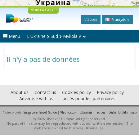
VOIR LA CARTE
L'accès
Français
Menu
L'Ukraine
Sud
Mykolaïv
Il n'y a pas de données
About us
Contact us
Cookies policy
Privacy policy
Advertise with us
L'accès pour les partenaires
Notre projets:
Singapore Travel Guide
|
Vladivostok
|
Ukrainian recipes
|
Berlin U-Bahn map
© 2026 Discover Ukraine. All right reserved.
No part of this site may be reproduced without our written permission. The
website is owned by Discover Ukraine LLC.