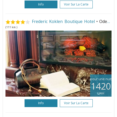
Info
Voir Sur La Carte
Frederic Koklen Boutique Hotel
• Odesa
(111 km.)
pour une nuit
1420
UAH
Info
Voir Sur La Carte