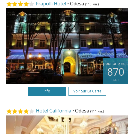
Frapolli Hotel
• Odesa
(110 km.)
pour une nuit
870
UAH
Info
Voir Sur La Carte
Hotel California
• Odesa
(111 km.)