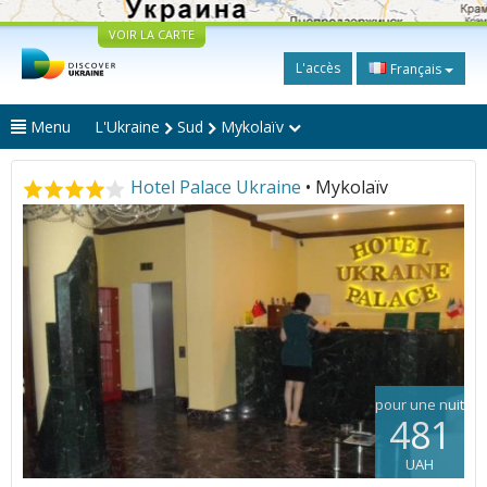
VOIR LA CARTE
L'accès
Français
Menu
L'Ukraine
Sud
Mykolaïv
Hotel Palace Ukraine
• Mykolaïv
pour une nuit
481
UAH