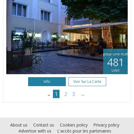
pour une nuit
481
UAH
Info
Voir Sur La Carte
1
2
3
→
←
About us
Contact us
Cookies policy
Privacy policy
Advertise with us
L'accès pour les partenaires