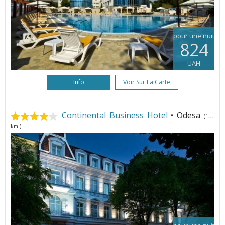
pour une nuit
824
UAH
Info
Voir Sur La Carte
Continental Business Hotel
• Odesa
(110
km.)