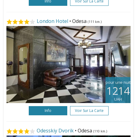
Info
Voir Sur La Carte
London Hotel
• Odesa
(111 km.)
pour une nuit
1214
UAH
Info
Voir Sur La Carte
Odesskiy Dvorik
• Odesa
(110 km.)