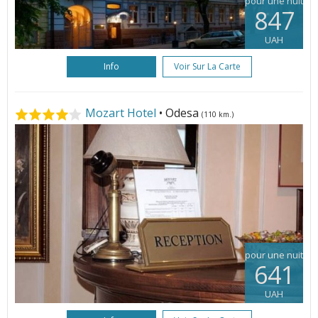
pour une nuit
847
UAH
Info
Voir Sur La Carte
Mozart Hotel
• Odesa
(110 km.)
pour une nuit
641
UAH