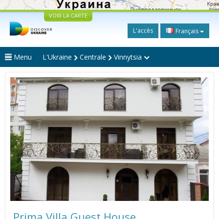
VOIR LA CARTE
L'accès
Français
Menu
L'Ukraine
Centrale
Vinnytsia
Prima Villa Guest House