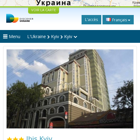
VOIR LA CARTE
L'accès
Français
Menu
L'Ukraine
Kyiv
Kyiv
Ibis Kyiv