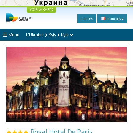
VOIR LA CARTE
L'accès
Français
Menu
L'Ukraine
Kyiv
Kyiv
Royal Hotel De Paris