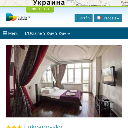
VOIR LA CARTE
L'accès
Français
Menu
L'Ukraine
Kyiv
Kyiv
Lukyanovsky