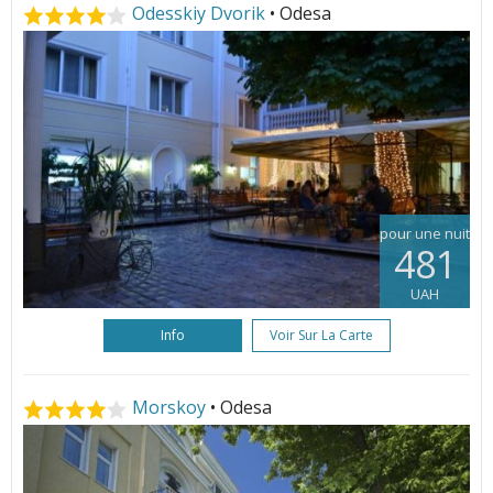
Odesskiy Dvorik
• Odesa
pour une nuit
481
UAH
Info
Voir Sur La Carte
Morskoy
• Odesa