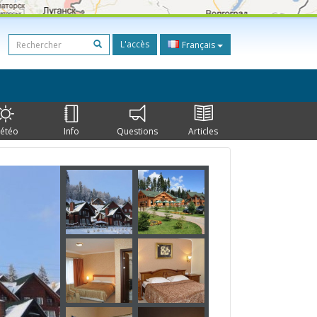
L'accès
Français
étéo
Info
Questions
Articles