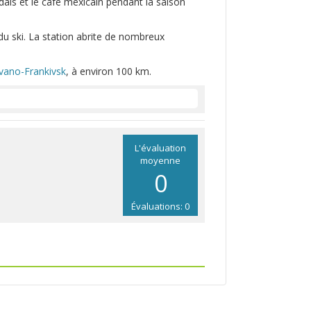
dais et le café mexicain pendant la saison
du ski. La station abrite de nombreux
Ivano-Frankivsk
, à environ 100 km.
L'évaluation
moyenne
0
Évaluations: 0