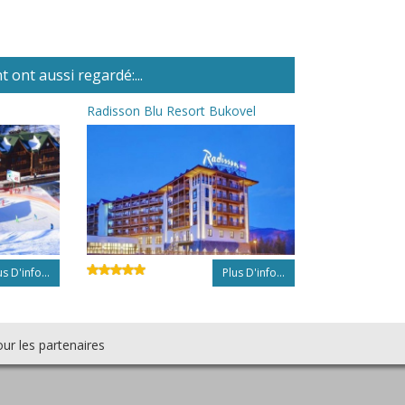
 ont aussi regardé:...
b
Radisson Blu Resort Bukovel
us D'info...
Plus D'info...
ur les partenaires