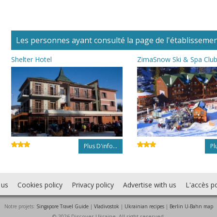
Les personnes ayant consulté la page de l'établissement
Shelter Hotel
ZimaSnow Ski & Spa Clu
Plus D'info...
Pl
 us
Cookies policy
Privacy policy
Advertise with us
L'accès po
Notre projets:
Singapore Travel Guide
|
Vladivostok
|
Ukrainian recipes
|
Berlin U-Bahn map
© 2026 Discover Ukraine. All right reserved.