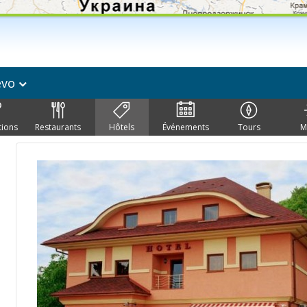
evo
tions
Restaurants
Hôtels
Événements
Tours
M