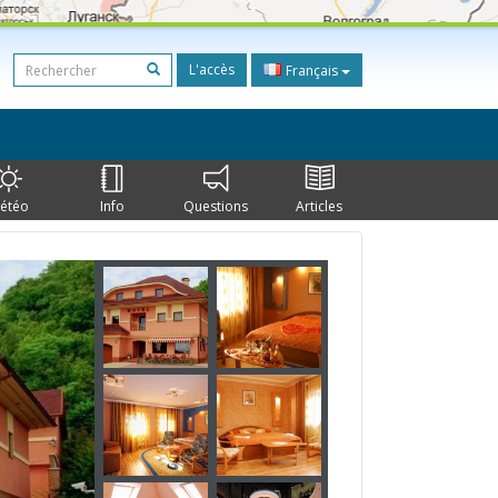
L'accès
Français
étéo
Info
Questions
Articles