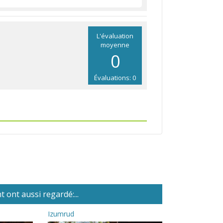
L'évaluation
moyenne
0
Évaluations: 0
 ont aussi regardé:...
Izumrud