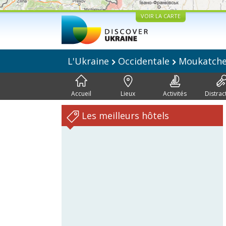
VOIR LA CARTE
L'Ukraine
Occidentale
Moukatch
Accueil
Lieux
Activités
Distrac
Les meilleurs hôtels