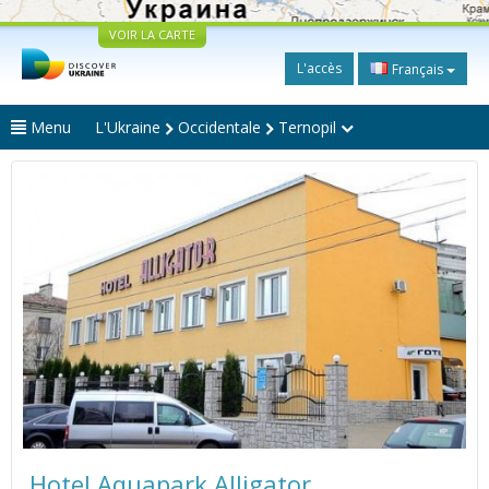
VOIR LA CARTE
L'accès
Français
Menu
L'Ukraine
Occidentale
Ternopil
Hotel Aquapark Alligator