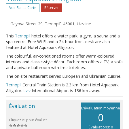
Voir Sur La Carte
Réserver
Gayova Street 29, Ternopilʼ, 46001, Ukraine
This
Ternopil
hotel offers a water park, a gym, a sauna and a
spa centre. Free Wi-Fi and a 24-hour front desk are also
featured at Hotel Aquapark Alligator.
The colourful, air-conditioned rooms offer warm-coloured
interiors and classic-style décor. Each room offers a TV, a sofa
and a private bathroom with free toiletries.
The on-site restaurant serves European and Ukrainian cuisine.
Ternopil
Central Train Station is 2.3 km from Hotel Aquapark
Alligator.
Lviv
International Airport is 136 km away.
Évaluation
L'évaluation moyenne
0
Cliquez ici pour évaluer
Évaluations: 0